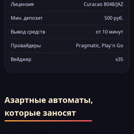
Лицензия
Curacao 8048/JAZ
Мин. депозит
500 руб.
Вывод средств
от 10 минут
Провайдеры
Pragmatic, Play'n Go
Вейджер
х35
Азартные автоматы,
которые заносят