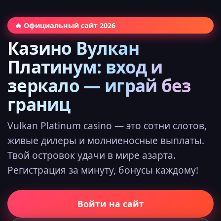
🔥 Официальный сайт 2026
Казино Вулкан
Платинум: вход и
зеркало — играй без
границ
Vulkan Platinum casino — это сотни слотов,
живые дилеры и молниеносные выплаты.
Твой островок удачи в мире азарта.
Регистрация за минуту, бонусы каждому!
Войти на сайт