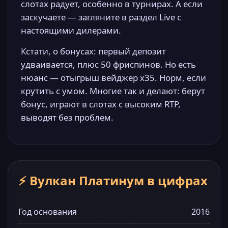
слотах радует, особенно в турнирах. А если
заскучаете — загляните в раздел Live с
настоящими дилерами.
Кстати, о бонусах: первый депозит
удваивается, плюс 50 фриспинов. Но есть
нюанс — отыгрыш вейджер х35. Норм, если
крутить с умом. Многие так и делают: берут
бонус, играют в слотах с высоким RTP,
выводят без проблем.
⚡ Вулкан Платинум в цифрах
Год основания
2016