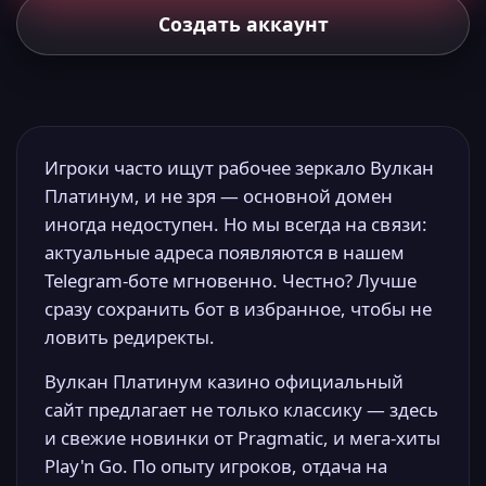
Создать аккаунт
Игроки часто ищут рабочее зеркало Вулкан
Платинум, и не зря — основной домен
иногда недоступен. Но мы всегда на связи:
актуальные адреса появляются в нашем
Telegram-боте мгновенно. Честно? Лучше
сразу сохранить бот в избранное, чтобы не
ловить редиректы.
Вулкан Платинум казино официальный
сайт предлагает не только классику — здесь
и свежие новинки от Pragmatic, и мега-хиты
Play'n Go. По опыту игроков, отдача на