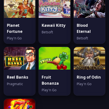
Planet
Kawaii Kitty
Blood
Fortune
Eternal
Betsoft
Play'n Go
Betsoft
Reel Banks
Fruit
Ring of Odin
Bonanza
Pragmatic
Play'n Go
Play'n Go