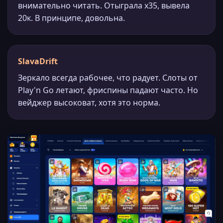
внимательно читать. Отыграла х35, вывела
20к. В принципе, довольна.
SlavaDrift
Зеркало всегда рабочее, что радует. Слоты от
Play'n Go летают, фриспины падают часто. Но
вейджер высоковат, хотя это норма.